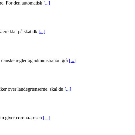
ene. For den automatisk
[...]
 være klar på skat.dk
[...]
 danske regler og administration grå
[...]
ækker over landegrænserne, skal du
[...]
tom giver corona-krisen
[...]