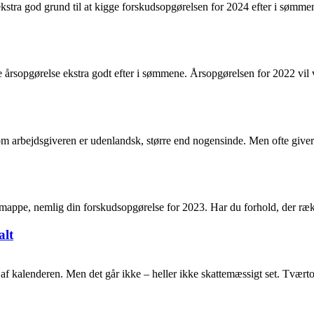
kstra god grund til at kigge forskudsopgørelsen for 2024 efter i sømm
ske årsopgørelse ekstra godt efter i sømmene. Årsopgørelsen for 2022 vil
 arbejdsgiveren er udenlandsk, større end nogensinde. Men ofte giver
temappe, nemlig din forskudsopgørelse for 2023. Har du forhold, der r
alt
te af kalenderen. Men det går ikke – heller ikke skattemæssigt set. Tvær