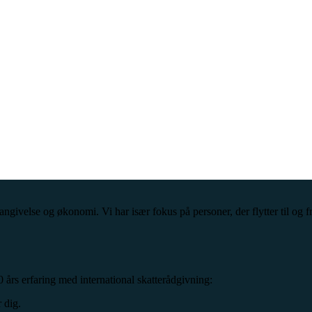
vangivelse og økonomi. Vi har især fokus på personer, der flytter til og 
0 års erfaring med international skatterådgivning:
 dig.