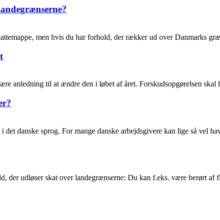
 landegrænserne?
skattemappe, men hvis du har forhold, der rækker ud over Danmarks gr
t
re anledning til at ændre den i løbet af året. Forskudsopgørelsen skal h
er?
gt i det danske sprog. For mange danske arbejdsgivere kan lige så vel 
old, der udløser skat over landegrænserne: Du kan f.eks. være berørt af 