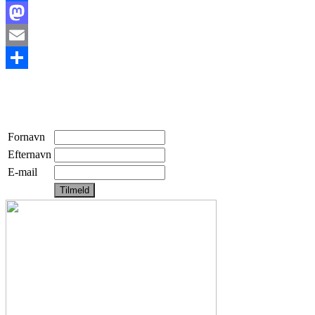
Facebook
Mastodon
Email
Share
Fornavn
Efternavn
E-mail