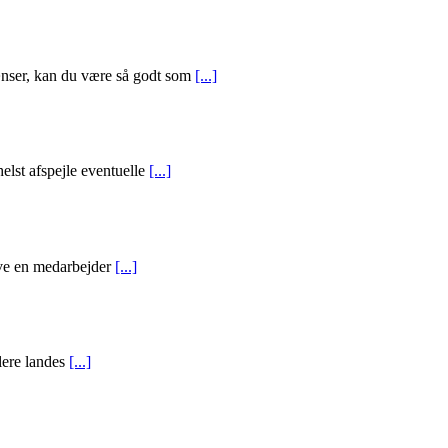
ænser, kan du være så godt som
[...]
elst afspejle eventuelle
[...]
have en medarbejder
[...]
flere landes
[...]