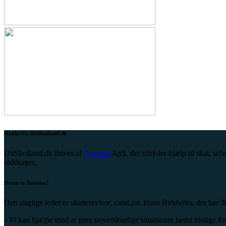
Hjælp fra DitSkotland.dk
DitSkotland.dk drives af
Inwema
ApS, der tilbyder hjælp til skat, sel
inddrages.
Hvem er Inwema?
Den daglige leder er skatterevisor, cand.jur. Hans Birkholm, der har 3
- Vi kan hjælpe med at gøre uoverskuelige situationer bedst mulige for