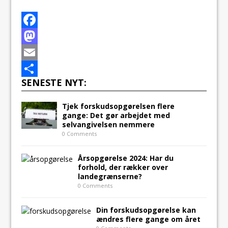
F
a
M
c
a
E
SENESTE NYT:
e
s
m
S
b
t
a
h
Tjek forskudsopgørelsen flere
gange: Det gør arbejdet med
o
o
i
a
selvangivelsen nemmere
o
d
l
r
0 Comments
k
o
e
Årsopgørelse 2024: Har du
n
forhold, der rækker over
landegrænserne?
0 Comments
Din forskudsopgørelse kan
ændres flere gange om året