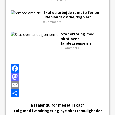
0 Comments
Skal du arbejde remote for en
udenlandsk arbejdsgiver?
0 Comments
Stor erfaring med
skat over
landegrænserne
0 Comments
F
a
M
c
a
E
e
s
m
S
Betaler du for meget i skat?
b
t
a
h
Følg med i ændringer og nye skattemuligheder