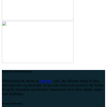
Hjælp fra DitSkotland.dk
DitSkotland.dk drives af
Inwema
ApS, der tilbyder hjælp til skat,
selvangivelse og økonomi. Vi har især fokus på personer, der flytter
til og fra Danmark og kommer i situationer, hvor flere landes regler
skal inddrages.
Hvem er Inwema?