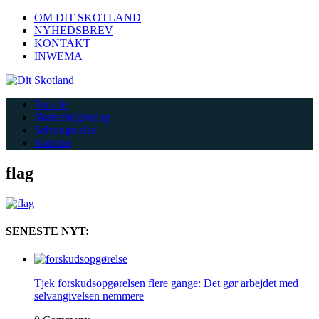
OM DIT SKOTLAND
NYHEDSBREV
KONTAKT
INWEMA
Forside
Skatterådgivning
Selvangivelse
Kontakt
flag
SENESTE NYT:
Tjek forskudsopgørelsen flere gange: Det gør arbejdet med
selvangivelsen nemmere