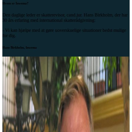
Hvem er Inwema?
Den daglige leder er skatterevisor, cand.jur. Hans Birkholm, der har
30 års erfaring med international skatterådgivning:
- Vi kan hjælpe med at gøre uoverskuelige situationer bedst mulige
for dig.
Hans Birkholm, Inwema