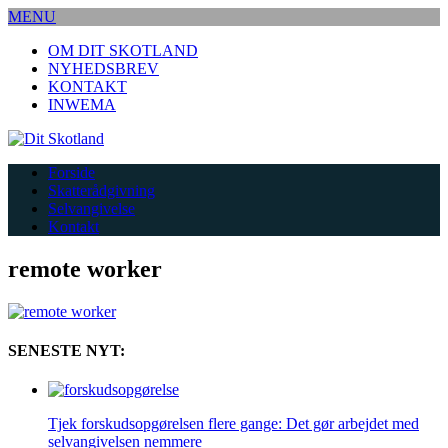
MENU
OM DIT SKOTLAND
NYHEDSBREV
KONTAKT
INWEMA
Forside
Skatterådgivning
Selvangivelse
Kontakt
remote worker
SENESTE NYT:
Tjek forskudsopgørelsen flere gange: Det gør arbejdet med
selvangivelsen nemmere