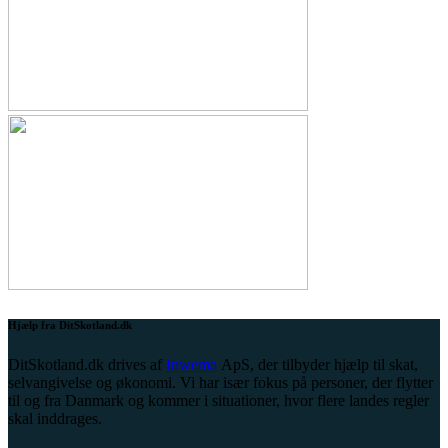
Hjælp fra DitSkotland.dk
DitSkotland.dk drives af
Inwema
ApS, der tilbyder hjælp til skat,
selvangivelse og økonomi. Vi har især fokus på personer, der flytter
til og fra Danmark og kommer i situationer, hvor flere landes regler
skal inddrages.