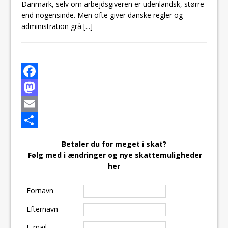
Danmark, selv om arbejdsgiveren er udenlandsk, større
end nogensinde. Men ofte giver danske regler og
administration grå
[...]
F
a
M
c
a
E
e
s
m
S
Betaler du for meget i skat?
b
t
a
h
Følg med i ændringer og nye skattemuligheder
her
o
o
i
a
o
d
l
r
Fornavn
k
o
e
Efternavn
n
E-mail