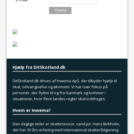
Hjælp fra DitSkotland.dk
DitSkotland.dk drives af
Inwema
ApS, der tilbyder hjælp til
skat, selvangivelse og økonomi. Vi har især fokus på
personer, der flytter til og fra Danmark og kommer i
situationer, hvor flere landes regler skal inddrages.
Hvem er Inwema?
Den daglige leder er skatterevisor, cand.jur. Hans Birkholm,
der har 30 års erfaring med international skatterådgivning: